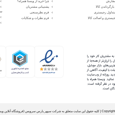
سفارش
چرا خرید از ویستا همراه؟
بازگرداندن کالا
پشتیبانی مشتریان
سا
تداول رجیستری
فرم نظرسنجی
یستری و اصالت کالا
فرم نظرات و شکایات
ه مشتریان کار خود را
 ارزان‌تر از همه‌جا از
رین‌های بازار موبایل،
لت با کیفیت، آگاهی از
دید روزانه از وب‌سایت
مائید. ویستا همراه با
 در نظر گرفته است.
دگان است.
رس سرویس (فروشگاه آنلاین ویستا همراه) است.