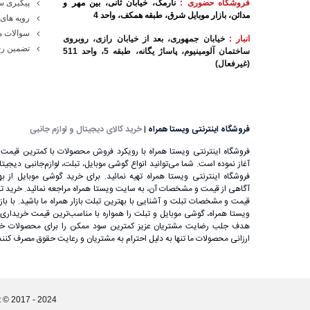
فروشگاه حضوری :
نارمک، خیابان ثانی، بین مهر و
پیگیری 
مدائن، بازار موبایل شرق، طبقه همکف، واحد 4
رویه های 
سوالات م
انبار :
خیابان جمهوری، بعد از خیابان رازی، روبروی
تضمین رج
ساختمان آلومینیوم، پاساژ یگانه، طبقه 5، واحد 511
(غیرفعال)
فروشگاه اینترنتی ویستا همراه
|
خرید کالای دیجیتال و لوازم جانبی
فروشگاه اینترنتی ویستا همراه با رویکرد فروش محصولات با کمترین قیمت ب
آغاز نموده است. شما می‌توانید انواع گوشی موبایل، تبلت، لوازم‌جانبی دیجیتال را
فروشگاه اینترنتی ویستا همراه تهیه نمائید. برای خرید گوشی موبایل از بهت
آگاهی از قیمت و مشخصات آن، به ‌سایت ویستا همراه مراجعه نمائید. خرید تب
قیمت و مشخصات تبلت و آشنایی با بهترین تبلت بازار همراه ما باشید. با باز
ویستا همراه، گوشی موبایل و تبلت را همواره با مناسب‌ترین قیمت خریداری ن
هدف جلب رضایت مشتریان عزیز کمترین سود ممکن را برای محصولات خود
ارزانی محصولات ما تنها به دلیل احترام به مشتریان و رعایت حقوق مصرف کنن
Copyright © 2017 - 2024 | کليه حقوق اين سايت متعلق به شرکت سپهر پا