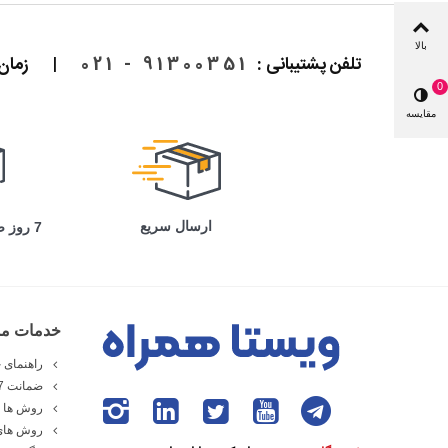
بالا
تلفن پشتیبانی :
91300351 - 021
|
زمان پاسخ
0
مقایسه
ارسال سریع
7 روز ضمانت بازگشت
خدمات مش
راهنمای خ
ضمانت 7 روزه ویستا همراه
روش ها و
روش های