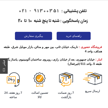
تلفن پشتیبانی :
91300351 - 021
زمان پاسخگویی : شنبه تا پنج شنبه 10 تا 20
راهنمای خرید
پیگیری سفارش
فروشگاه حضوری :
نارمک، خیابان ثانی، بین مهر و مدائن، بازار موبایل شرق، طبقه
همکف، واحد 4
انبار :
خیابان جمهوری، بعد از خیابان رازی، روبروی ساختمان آلومینیوم، پاساژ یگانه،
فیلتر
طبقه 5، واحد 511 (غیرفعال)
ارسال سریع
تضمین اصالت
7 روز هفته، 24
7 روز ضمانت
کالا
ساعته
بازگشت