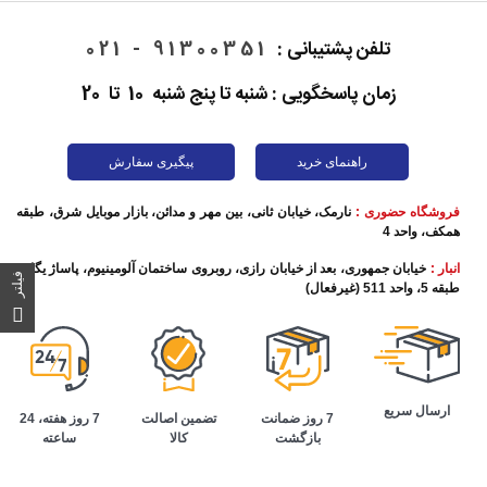
تلفن پشتیبانی :
91300351 - 021
زمان پاسخگویی : شنبه تا پنج شنبه 10 تا 20
راهنمای خرید
پیگیری سفارش
فروشگاه حضوری :
نارمک، خیابان ثانی، بین مهر و مدائن، بازار موبایل شرق، طبقه
همکف، واحد 4
انبار :
خیابان جمهوری، بعد از خیابان رازی، روبروی ساختمان آلومینیوم، پاساژ یگانه،
فیلتر
طبقه 5، واحد 511 (غیرفعال)
ارسال سریع
تضمین اصالت
7 روز هفته، 24
7 روز ضمانت
کالا
ساعته
بازگشت