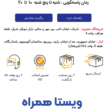
زمان پاسخگویی : شنبه تا پنج شنبه 10 تا 20
راهنمای خرید
پیگیری سفارش
فروشگاه حضوری :
نارمک، خیابان ثانی، بین مهر و مدائن، بازار موبایل شرق، طبقه
همکف، واحد 4
انبار :
خیابان جمهوری، بعد از خیابان رازی، روبروی ساختمان آلومینیوم، پاساژ یگانه،
طبقه 5، واحد 511 (غیرفعال)
ارسال سریع
تضمین اصالت
7 روز هفته، 24
7 روز ضمانت
کالا
ساعته
بازگشت