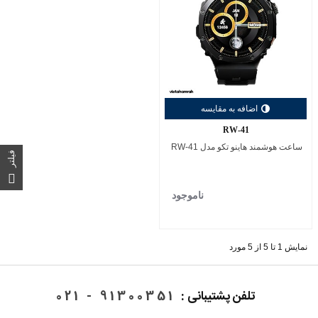
اضافه به مقایسه
RW-41
ساعت هوشمند هاینو تکو مدل RW-41
فیلتر
ناموجود
نمایش 1 تا 5 از 5 مورد
تلفن پشتیبانی :
91300351 - 021