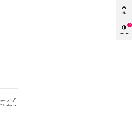
بالا
0
مقایسه
حافظه 256 گیگابایت و رم 12 گیگابایت