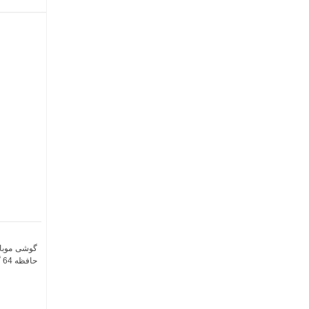
حافظه 64 گیگابایت و رم 3 گیگابایت