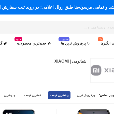
اشد و تمامی مرسوله‌ها طبق روال اعلامی؛ در روند ثبت سفارش ا
%
محبوب
جدید
انگیزها
پرفروش ترین ها
جدیدترین محصولات
گو
شیائومی | XIAOMI
 بر اساس:
پرفروش ترین
بیشترین قیمت
کمترین قیمت
جدیدترین