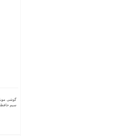
سیم حافظه 256 گیگابایت و رم 8 گیگا