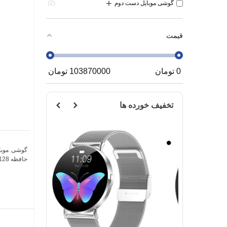
+
گوشی موبایل دست دوم
2
قیمت
0
تومان
103870000
تومان
تخفیف خورده ها
مشکی
نقره
ای
حافظه 128 گیگابایت و رم 4 گیگابایت