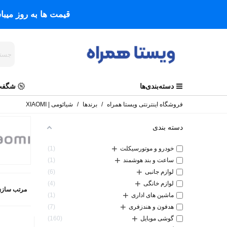
قیمت ها به روز میب
دسته‌بندی‌ها
شگفت 
فروشگاه اینترنتی ویستا همراه
/
برندها
/
شیائومی | XIAOMI
دسته بندی
+
خودرو و موتورسیکلت
1
+
ساعت و بند هوشمند
1
+
لوازم جانبی
6
+
لوازم خانگی
4
مرتب سازی
+
ماشین های اداری
1
+
هدفون و هندزفری
7
+
گوشی موبایل
160