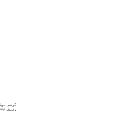
حافظه 256 گیگابایت و رم 12 گیگابایت