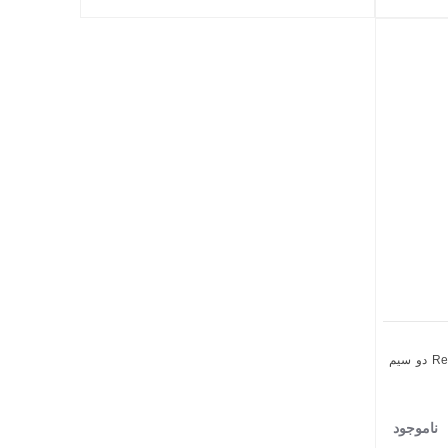
گوشی موبایل شیائومی مدل Redmi 12 4G دو سیم
ناموجود