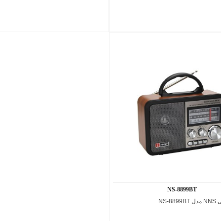
NS-8899BT
NS-8
اضافه به مقایسه