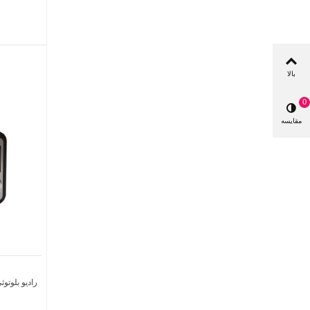
بالا
0
مقایسه
رادیو بلوتوثی NNS مدل 899BT