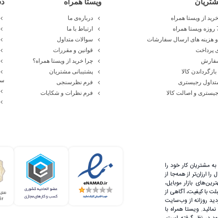
تریان
ویستا همراه
د
رید از ویستا همراه
درباره‌ی ما
ارتباط با ما
 هزینه های ارسال سفارشات
سوالات متداول
 پرداخت
قوانین و مقررات
سفارش
چرا خرید از ویستا همراه؟
بازگرداندن کالا
پشتیبانی مشتریان
سا
تداول رجیستری
فرم نظرسنجی
یستری و اصالت کالا
فرم نظرات و شکایات
ه مشتریان کار خود را
 ارزان‌تر از همه‌جا از
رین‌های بازار موبایل،
لت با کیفیت، آگاهی از
دید روزانه از وب‌سایت
مائید. ویستا همراه با
 در نظر گرفته است.