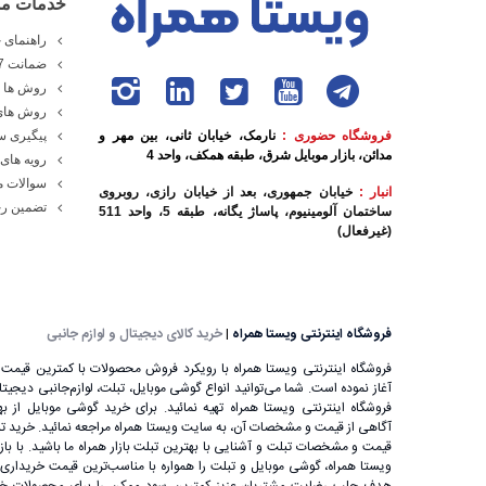
خدمات مش
راهنمای خ
ضمانت 7 روزه ویستا همراه
روش ها و
روش های
فروشگاه حضوری :
نارمک، خیابان ثانی، بین مهر و
پیگیری 
مدائن، بازار موبایل شرق، طبقه همکف، واحد 4
رویه های 
سوالات م
انبار :
خیابان جمهوری، بعد از خیابان رازی، روبروی
تضمین رج
ساختمان آلومینیوم، پاساژ یگانه، طبقه 5، واحد 511
(غیرفعال)
فروشگاه اینترنتی ویستا همراه
|
خرید کالای دیجیتال و لوازم جانبی
فروشگاه اینترنتی ویستا همراه با رویکرد فروش محصولات با کمترین قیمت ب
آغاز نموده است. شما می‌توانید انواع گوشی موبایل، تبلت، لوازم‌جانبی دیجیتال را
فروشگاه اینترنتی ویستا همراه تهیه نمائید. برای خرید گوشی موبایل از بهت
آگاهی از قیمت و مشخصات آن، به ‌سایت ویستا همراه مراجعه نمائید. خرید تب
قیمت و مشخصات تبلت و آشنایی با بهترین تبلت بازار همراه ما باشید. با باز
ویستا همراه، گوشی موبایل و تبلت را همواره با مناسب‌ترین قیمت خریداری ن
هدف جلب رضایت مشتریان عزیز کمترین سود ممکن را برای محصولات خود