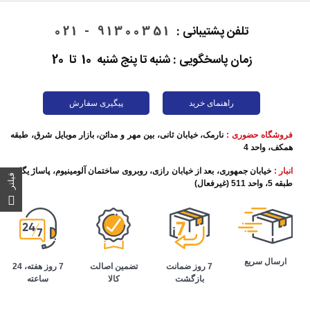
تلفن پشتیبانی :
91300351 - 021
زمان پاسخگویی : شنبه تا پنج شنبه 10 تا 20
راهنمای خرید
پیگیری سفارش
فروشگاه حضوری :
نارمک، خیابان ثانی، بین مهر و مدائن، بازار موبایل شرق، طبقه
همکف، واحد 4
انبار :
خیابان جمهوری، بعد از خیابان رازی، روبروی ساختمان آلومینیوم، پاساژ یگانه،
فیلتر
طبقه 5، واحد 511 (غیرفعال)
ارسال سریع
تضمین اصالت
7 روز هفته، 24
7 روز ضمانت
کالا
ساعته
بازگشت