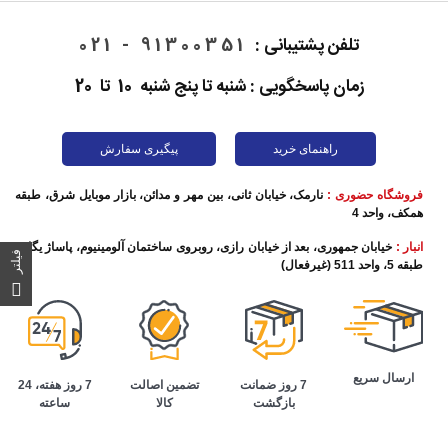
تلفن پشتیبانی :
91300351 - 021
زمان پاسخگویی : شنبه تا پنج شنبه 10 تا 20
راهنمای خرید
پیگیری سفارش
فروشگاه حضوری :
نارمک، خیابان ثانی، بین مهر و مدائن، بازار موبایل شرق، طبقه
همکف، واحد 4
انبار :
خیابان جمهوری، بعد از خیابان رازی، روبروی ساختمان آلومینیوم، پاساژ یگانه،
فیلتر
طبقه 5، واحد 511 (غیرفعال)
ارسال سریع
تضمین اصالت
7 روز هفته، 24
7 روز ضمانت
کالا
ساعته
بازگشت