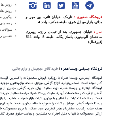
روش ها و
روش های
فروشگاه حضوری :
نارمک، خیابان ثانی، بین مهر و
پیگیری 
مدائن، بازار موبایل شرق، طبقه همکف، واحد 4
رویه های 
سوالات م
انبار :
خیابان جمهوری، بعد از خیابان رازی، روبروی
تضمین رج
ساختمان آلومینیوم، پاساژ یگانه، طبقه 5، واحد 511
(غیرفعال)
فروشگاه اینترنتی ویستا همراه
|
خرید کالای دیجیتال و لوازم جانبی
فروشگاه اینترنتی ویستا همراه با رویکرد فروش محصولات با کمترین قیمت ب
آغاز نموده است. شما می‌توانید انواع گوشی موبایل، تبلت، لوازم‌جانبی دیجیتال را
فروشگاه اینترنتی ویستا همراه تهیه نمائید. برای خرید گوشی موبایل از بهت
آگاهی از قیمت و مشخصات آن، به ‌سایت ویستا همراه مراجعه نمائید. خرید تب
قیمت و مشخصات تبلت و آشنایی با بهترین تبلت بازار همراه ما باشید. با باز
ویستا همراه، گوشی موبایل و تبلت را همواره با مناسب‌ترین قیمت خریداری ن
هدف جلب رضایت مشتریان عزیز کمترین سود ممکن را برای محصولات خود
ارزانی محصولات ما تنها به دلیل احترام به مشتریان و رعایت حقوق مصرف کنن