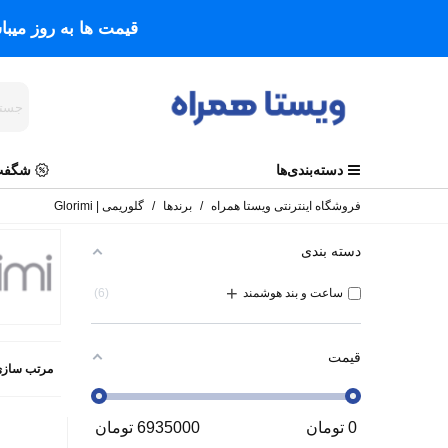
قیمت ها به روز میب
دسته‌بندی‌ها
شگفت 
فروشگاه اینترنتی ویستا همراه
/
برندها
/
گلوریمی | Glorimi
دسته بندی
+
ساعت و بند هوشمند
6
قیمت
مرتب سازی
0
تومان
6935000
تومان