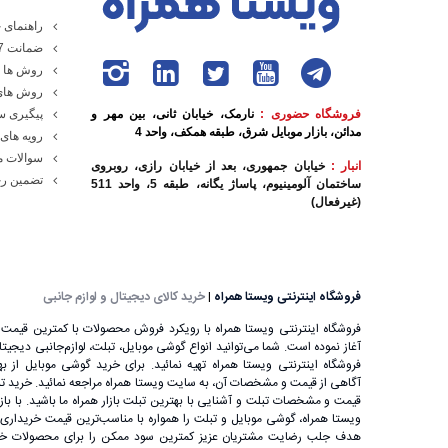
راهنمای خ
ضمانت 7 روزه ویستا همراه
روش ها و
روش های
فروشگاه حضوری :
نارمک، خیابان ثانی، بین مهر و
پیگیری 
مدائن، بازار موبایل شرق، طبقه همکف، واحد 4
رویه های 
سوالات م
انبار :
خیابان جمهوری، بعد از خیابان رازی، روبروی
تضمین رج
ساختمان آلومینیوم، پاساژ یگانه، طبقه 5، واحد 511
(غیرفعال)
فروشگاه اینترنتی ویستا همراه
|
خرید کالای دیجیتال و لوازم جانبی
فروشگاه اینترنتی ویستا همراه با رویکرد فروش محصولات با کمترین قیمت ب
آغاز نموده است. شما می‌توانید انواع گوشی موبایل، تبلت، لوازم‌جانبی دیجیتال را
فروشگاه اینترنتی ویستا همراه تهیه نمائید. برای خرید گوشی موبایل از بهت
آگاهی از قیمت و مشخصات آن، به ‌سایت ویستا همراه مراجعه نمائید. خرید تب
قیمت و مشخصات تبلت و آشنایی با بهترین تبلت بازار همراه ما باشید. با باز
ویستا همراه، گوشی موبایل و تبلت را همواره با مناسب‌ترین قیمت خریداری ن
هدف جلب رضایت مشتریان عزیز کمترین سود ممکن را برای محصولات خود