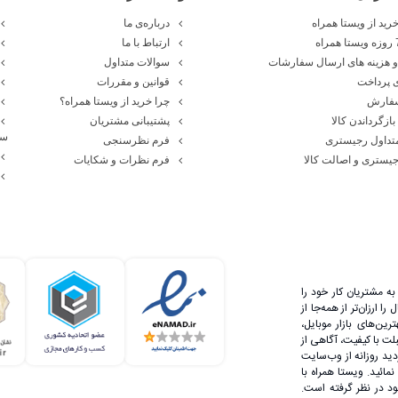
رید از ویستا همراه
درباره‌ی ما
ارتباط با ما
 هزینه های ارسال سفارشات
سوالات متداول
 پرداخت
قوانین و مقررات
سفارش
چرا خرید از ویستا همراه؟
بازگرداندن کالا
پشتیبانی مشتریان
سا
تداول رجیستری
فرم نظرسنجی
یستری و اصالت کالا
فرم نظرات و شکایات
ه مشتریان کار خود را
 ارزان‌تر از همه‌جا از
رین‌های بازار موبایل،
لت با کیفیت، آگاهی از
دید روزانه از وب‌سایت
مائید. ویستا همراه با
 در نظر گرفته است.