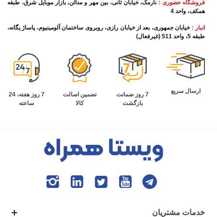
فروشگاه حضوری :
نارمک، خیابان ثانی، بین مهر و مدائن، بازار موبایل شرق، طبقه
همکف، واحد 4
انبار :
خیابان جمهوری، بعد از خیابان رازی، روبروی ساختمان آلومینیوم، پاساژ یگانه،
طبقه 5، واحد 511 (غیرفعال)
ارسال سریع
تضمین اصالت
7 روز هفته، 24
7 روز ضمانت
کالا
ساعته
بازگشت
خدمات مشتریان