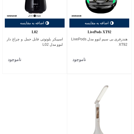
اضافه به مقایسه
اضافه به مقایسه
L02
LivePods XT92
هندزفری بی ‌سیم لنوو مدل LivePods
اسپیکر بلوتوثی قابل حمل و چراغ‌ دار
XT92
لنوو مدل L02
ناموجود
ناموجود