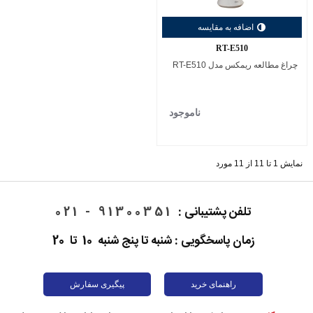
اضافه به مقایسه
RT-E510
چراغ مطالعه ریمکس مدل RT-E510
ناموجود
نمایش 1 تا 11 از 11 مورد
تلفن پشتیبانی :
91300351 - 021
زمان پاسخگویی : شنبه تا پنج شنبه 10 تا 20
راهنمای خرید
پیگیری سفارش