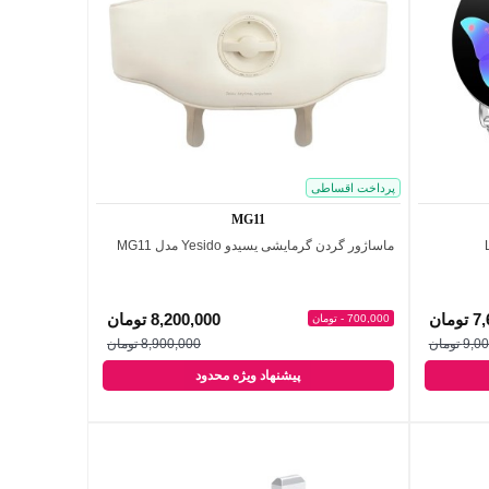
پرداخت اقساطی
MG11
ماساژور گردن گرمایشی یسیدو Yesido مدل MG11
اضافه به مقایسه
مان
8,200,000 تومان
700,000 - تومان
 تومان
8,900,000 تومان
پیشنهاد ویژه محدود