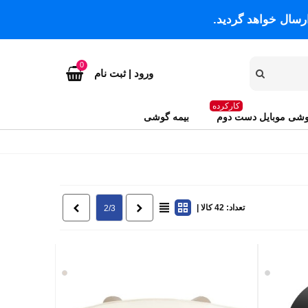
رسال خواهد گردید.
0
ورود | ثبت نام
کارکرده
شی موبایل دست دوم
بیمه گوشی
تعداد: 42 کالا |
قبلی
بعدی
2/3
نقره
کرم
ای