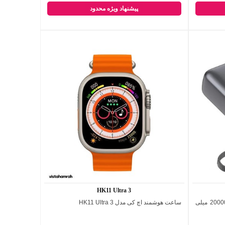
پیشنهاد ویژه محدود
HK11 Ultra 3
پاوربانک کیو سی وای PB20A ظرفیت 20000 میلی
ساعت هوشمند اچ کی مدل HK11 Ultra 3
اضافه به مقایسه