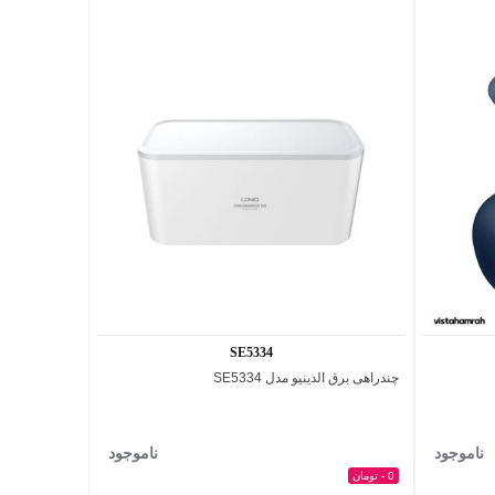
SE5334
چندراهی برق الدینیو مدل SE5334
اضافه به مقایسه
ناموجود
ناموجود
0 - تومان