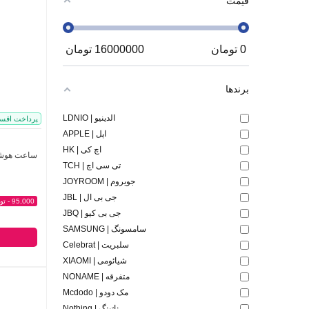
قیمت
0
تومان
16000000
تومان
برندها
الدینیو | LDNIO
پرداخت اقس
اپل | APPLE
اچ کی | HK
ساعت هوشمن
تی سی اچ | TCH
جویروم | JOYROOM
جی بی ال | JBL
95,000 - تومان
جی بی کیو | JBQ
سامسونگ | SAMSUNG
سلبریت | Celebrat
شیائومی | XIAOMI
متفرقه | NONAME
مک دودو | Mcdodo
ناتینگ | Nothing