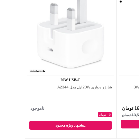
مشکی
20W USB-C
شارژر دیواری 20W اپل مدل A2344
اضافه به مقایسه
مان
ناموجود
 تومان
0 - تومان
پیشنهاد ویژه محدود