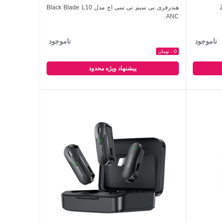
هندزفری بی سیم تی سی اچ مدل Black Blade L10
اضافه به مقایسه
ANC
ناموجود
ناموجود
0 - تومان
پیشنهاد ویژه محدود