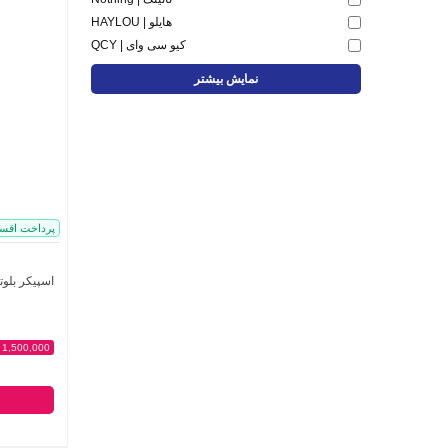
هایلو | HAYLOU
کیو سی وای | QCY
نمایش بیشتر
پرداخت اقس
اسپیکر بلوتوث
1,500,000 - تومان