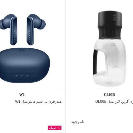
W1
GL06B
رین لاین مدل GL06B
هندزفری بی‌ سیم هایلو مدل W1
اضافه به مقایسه
اضافه به مقایسه
ناموجود
0 - تومان