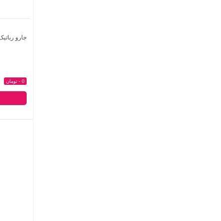
جارو رباتیک ش
0 - تومان