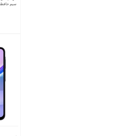
سیم حافظه 128 گیگابایت و رم 6 گیگا