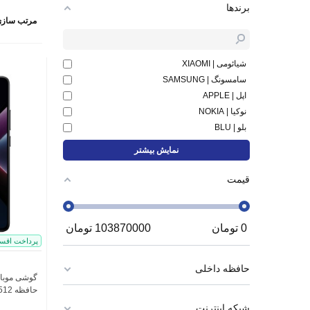
برندها
مرتب سازی
شیائومی | XIAOMI
سامسونگ | SAMSUNG
اپل | APPLE
نوکیا | NOKIA
بلو | BLU
نمایش بیشتر
قیمت
0
تومان
103870000
تومان
پرداخت اقس
حافظه داخلی
حافظه 512 گیگابایت و رم 12 گیگابایت
شبکه اینترنت