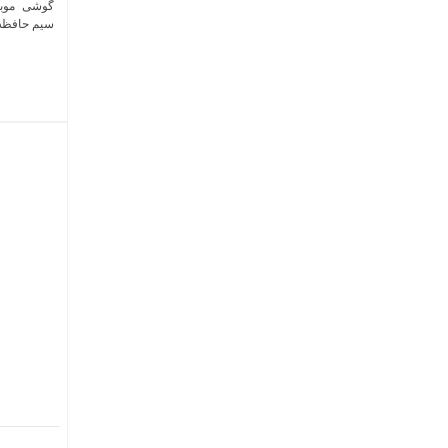
سیم حافظه 128 گیگابایت و رم 4 گیگا