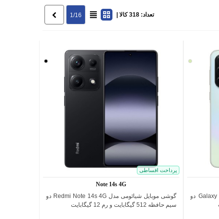
تعداد: 318 کالا |
بعدی
1/16
لیمویی
مشکی
پرداخت اقساطی
Note 14s 4G
گوشی موبایل سامسونگ مدل Galaxy A36 5G دو
گوشی موبایل شیائومی مدل Redmi Note 14s 4G دو
اضافه به مقایسه
سیم حافظه 512 گیگابایت و رم 12 گیگابایت