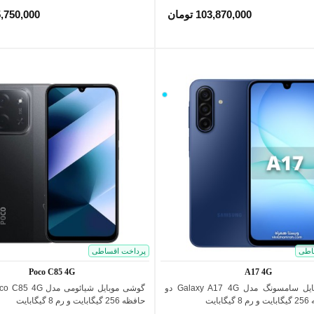
103,870,000 تومان
75,750,000 تو
آبی
روشن
اطی
پرداخت اقساطی
Poco C85 4G
A17 4G
گوشی موبایل سامسونگ مدل Galaxy A17 4G دو
اضافه به مقایسه
اضافه به مقایسه
بایت
حافظه 256 گیگابایت و رم 8 گیگابایت