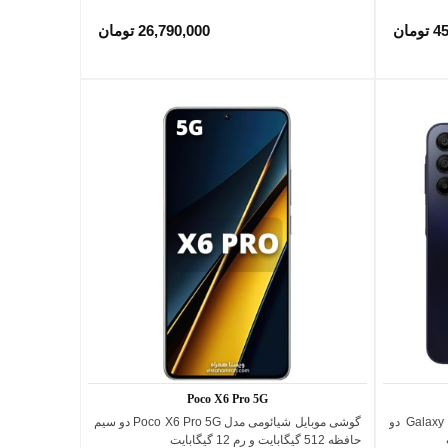
مان
26,790,000 تومان
Poco X6 Pro 5G
گوشی موبایل سامسونگ مدل Galaxy A15 4G دو
گوشی موبایل شیائومی مدل Poco X6 Pro 5G دو سیم
اضافه به مقایسه
مشکی
حافظه 512 گیگابایت و رم 12 گیگابایت