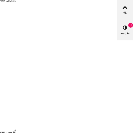
حافظه 256 گیگابایت و رم 12 گیگابایت
بالا
0
مقایسه