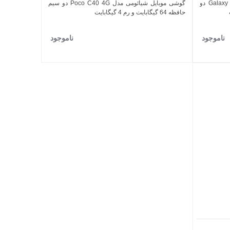
گوشی موبایل سامسونگ مدل Galaxy A05 4G دو
گوشی موبایل شیائومی مدل Poco C40 4G دو سیم
اضافه به مقایسه
حافظه 64 گیگابایت و رم 4 گیگابایت
ناموجود
ناموجود