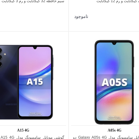
سیم حافظه 32 گیگابایت و رم 3 گیگابایت
ناموجود
A15 4G
A05s 4G
گوشی موبایل سامسونگ مدل Galaxy A05s 4G دو
اضافه به مقایسه
اضافه به مقایسه