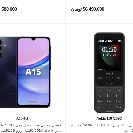
56,490,000 تومان
45,580,000 تو
A15 4G
Nokia 150 (2020)
گوشی موبایل نوکیا مدل (2020) Nokia 150 دو سیم
اضافه به مقایسه
اضافه به مقایسه
نقره
سفید
ای
سیم حافظه 256 گیگابایت و رم 8 گیگابایت