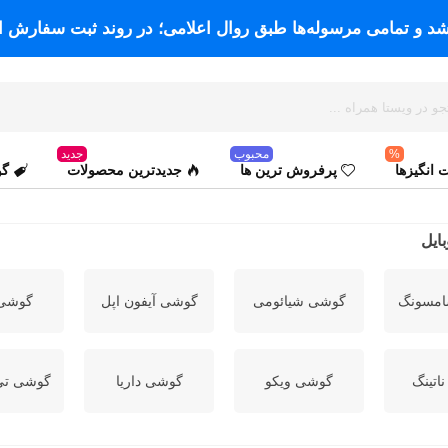
اشد و تمامی مرسوله‌ها طبق روال اعلامی؛ در روند ثبت سفارش ا
%
محبوب
جدید
انگیزها
پرفروش ترین ها
جدیدترین محصولات
گو
ایل
مسونگ
گوشی شیائومی
گوشی آیفون اپل
گوشی 
اتینگ
گوشی ویکو
گوشی داریا
گوشی تی