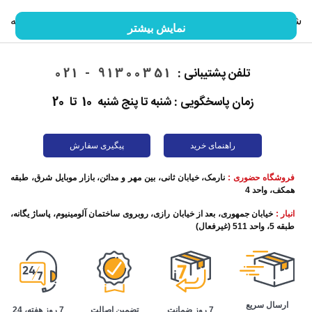
شما را با گوشی موبایل و خصوصیات آن آشنا کنیم. ما را در ادامه
نمایش بیشتر
این مقاله همراهی کنید.
تلفن پشتیبانی :
91300351 - 021
زمان پاسخگویی : شنبه تا پنج شنبه 10 تا 20
راهنمای خرید
پیگیری سفارش
فروشگاه حضوری :
نارمک، خیابان ثانی، بین مهر و مدائن، بازار موبایل شرق، طبقه
همکف، واحد 4
انبار :
خیابان جمهوری، بعد از خیابان رازی، روبروی ساختمان آلومینیوم، پاساژ یگانه،
طبقه 5، واحد 511 (غیرفعال)
تاریخچه گوشی موبایل
این روزها برقراری تماس تلفنی به ساده‌ترین شکل ممکن اتفاق
ارسال سریع
تضمین اصالت
7 روز هفته، 24
7 روز ضمانت