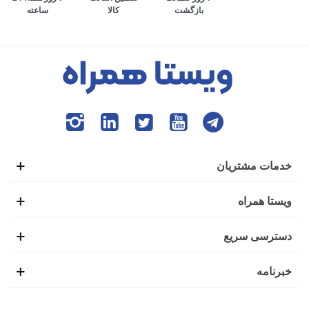
کالا
ساعته
بازگشت
می‌افتد. به طوری که افراد برای انجام تمام امور زندگی، وابستگی
بسیاری به گوشی هوشمند پیدا کرده‌اند. ایده ابتدایی ساخت تلفن
همراه نیز همین موضوع بود تا افراد بتوانند در صورت نیاز،
تماس‌های ضروری خود را از بیرون خانه با دیگران برقرار کنند.
این شرایط باعث شده بود تا گوشی‌های هوشمند اولیه با عنوان
موبایل خودرو نیز شناخته شوند.
خدمات مشتریان
اولین گوشی موبایل در سال 1938 توسط فردی به نام مارتین
ویستا همراه
کوپر تولید شد. شاید برای شما نیز جالب باشد که بدانید این گوشی
دسترسی سریع
یک کیلوگرمی، طولی به اندازه 25 سانتی‌متر داشت و بعد از 20
خبرنامه
دقیقه استفاده نیاز بود تا دوباره برای شارژ کامل، آن را به منبع
تغذیه وصل کنید.