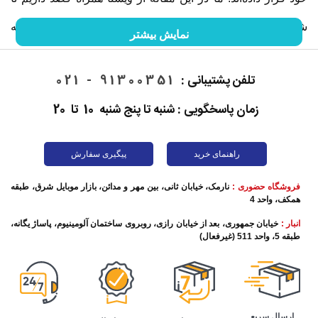
شما را با گوشی موبایل و خصوصیات آن آشنا کنیم. ما را در ادامه
نمایش بیشتر
این مقاله همراهی کنید.
تلفن پشتیبانی :
91300351 - 021
زمان پاسخگویی : شنبه تا پنج شنبه 10 تا 20
راهنمای خرید
پیگیری سفارش
فروشگاه حضوری :
نارمک، خیابان ثانی، بین مهر و مدائن، بازار موبایل شرق، طبقه
همکف، واحد 4
انبار :
خیابان جمهوری، بعد از خیابان رازی، روبروی ساختمان آلومینیوم، پاساژ یگانه،
طبقه 5، واحد 511 (غیرفعال)
تاریخچه گوشی موبایل
این روزها برقراری تماس تلفنی به ساده‌ترین شکل ممکن اتفاق
ارسال سریع