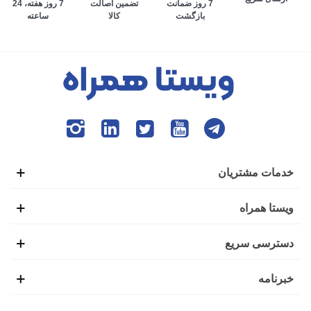
تضمین اصالت
7 روز هفته، 24
7 روز ضمانت
کالا
ساعته
بازگشت
می‌افتد. به طوری که افراد برای انجام تمام امور زندگی، وابستگی
بسیاری به گوشی هوشمند پیدا کرده‌اند. ایده ابتدایی ساخت تلفن
همراه نیز همین موضوع بود تا افراد بتوانند در صورت نیاز،
تماس‌های ضروری خود را از بیرون خانه با دیگران برقرار کنند.
این شرایط باعث شده بود تا گوشی‌های هوشمند اولیه با عنوان
موبایل خودرو نیز شناخته شوند.
خدمات مشتریان
اولین گوشی موبایل در سال 1938 توسط فردی به نام مارتین
ویستا همراه
کوپر تولید شد. شاید برای شما نیز جالب باشد که بدانید این گوشی
دسترسی سریع
یک کیلوگرمی، طولی به اندازه 25 سانتی‌متر داشت و بعد از 20
خبرنامه
دقیقه استفاده نیاز بود تا دوباره برای شارژ کامل، آن را به منبع