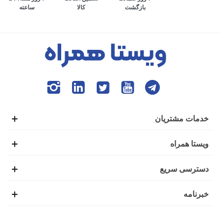
کالا
ساعته
بازگشت
می‌افتد. به طوری که افراد برای انجام تمام امور زندگی، وابستگی
بسیاری به گوشی هوشمند پیدا کرده‌اند. ایده ابتدایی ساخت تلفن
همراه نیز همین موضوع بود تا افراد بتوانند در صورت نیاز،
تماس‌های ضروری خود را از بیرون خانه با دیگران برقرار کنند.
این شرایط باعث شده بود تا گوشی‌های هوشمند اولیه با عنوان
موبایل خودرو نیز شناخته شوند.
خدمات مشتریان
اولین گوشی موبایل در سال 1938 توسط فردی به نام مارتین
ویستا همراه
کوپر تولید شد. شاید برای شما نیز جالب باشد که بدانید این گوشی
دسترسی سریع
یک کیلوگرمی، طولی به اندازه 25 سانتی‌متر داشت و بعد از 20
خبرنامه
دقیقه استفاده نیاز بود تا دوباره برای شارژ کامل، آن را به منبع
تغذیه وصل کنید.