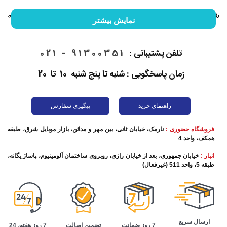
شما را با گوشی موبایل و خصوصیات آن آشنا کنیم. ما را در ادامه
نمایش بیشتر
این مقاله همراهی کنید.
تلفن پشتیبانی :
91300351 - 021
زمان پاسخگویی : شنبه تا پنج شنبه 10 تا 20
راهنمای خرید
پیگیری سفارش
فروشگاه حضوری :
نارمک، خیابان ثانی، بین مهر و مدائن، بازار موبایل شرق، طبقه
همکف، واحد 4
انبار :
خیابان جمهوری، بعد از خیابان رازی، روبروی ساختمان آلومینیوم، پاساژ یگانه،
طبقه 5، واحد 511 (غیرفعال)
تاریخچه گوشی موبایل
این روزها برقراری تماس تلفنی به ساده‌ترین شکل ممکن اتفاق
ارسال سریع
تضمین اصالت
7 روز هفته، 24
7 روز ضمانت