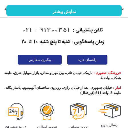
شما را با گوشی موبایل و خصوصیات آن آشنا کنیم. ما را در ادامه
نمایش بیشتر
این مقاله همراهی کنید.
تلفن پشتیبانی :
91300351 - 021
زمان پاسخگویی : شنبه تا پنج شنبه 10 تا 20
راهنمای خرید
پیگیری سفارش
فروشگاه حضوری :
نارمک، خیابان ثانی، بین مهر و مدائن، بازار موبایل شرق، طبقه
همکف، واحد 4
انبار :
خیابان جمهوری، بعد از خیابان رازی، روبروی ساختمان آلومینیوم، پاساژ یگانه،
طبقه 5، واحد 511 (غیرفعال)
تاریخچه گوشی موبایل
این روزها برقراری تماس تلفنی به ساده‌ترین شکل ممکن اتفاق
ارسال سریع
تضمین اصالت
7 روز هفته، 24
7 روز ضمانت