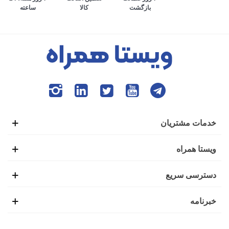
کالا
ساعته
بازگشت
می‌افتد. به طوری که افراد برای انجام تمام امور زندگی، وابستگی
بسیاری به گوشی هوشمند پیدا کرده‌اند. ایده ابتدایی ساخت تلفن
همراه نیز همین موضوع بود تا افراد بتوانند در صورت نیاز،
تماس‌های ضروری خود را از بیرون خانه با دیگران برقرار کنند.
این شرایط باعث شده بود تا گوشی‌های هوشمند اولیه با عنوان
موبایل خودرو نیز شناخته شوند.
خدمات مشتریان
اولین گوشی موبایل در سال 1938 توسط فردی به نام مارتین
ویستا همراه
کوپر تولید شد. شاید برای شما نیز جالب باشد که بدانید این گوشی
دسترسی سریع
یک کیلوگرمی، طولی به اندازه 25 سانتی‌متر داشت و بعد از 20
خبرنامه
دقیقه استفاده نیاز بود تا دوباره برای شارژ کامل، آن را به منبع
تغذیه وصل کنید.