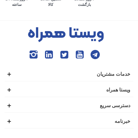
کالا
ساعته
بازگشت
می‌افتد. به طوری که افراد برای انجام تمام امور زندگی، وابستگی
بسیاری به گوشی هوشمند پیدا کرده‌اند. ایده ابتدایی ساخت تلفن
همراه نیز همین موضوع بود تا افراد بتوانند در صورت نیاز،
تماس‌های ضروری خود را از بیرون خانه با دیگران برقرار کنند.
این شرایط باعث شده بود تا گوشی‌های هوشمند اولیه با عنوان
موبایل خودرو نیز شناخته شوند.
خدمات مشتریان
اولین گوشی موبایل در سال 1938 توسط فردی به نام مارتین
ویستا همراه
کوپر تولید شد. شاید برای شما نیز جالب باشد که بدانید این گوشی
دسترسی سریع
یک کیلوگرمی، طولی به اندازه 25 سانتی‌متر داشت و بعد از 20
خبرنامه
دقیقه استفاده نیاز بود تا دوباره برای شارژ کامل، آن را به منبع
تغذیه وصل کنید.