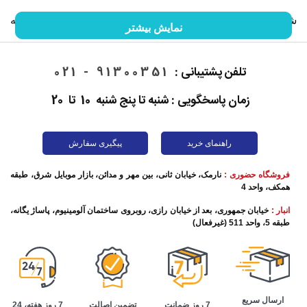
شما را با گوشی موبایل و خصوصیات آن آشنا کنیم. ما را در ادامه
نمایش بیشتر
این مقاله همراهی کنید.
تلفن پشتیبانی :
91300351 - 021
زمان پاسخگویی : شنبه تا پنج شنبه 10 تا 20
راهنمای خرید
پیگیری سفارش
فروشگاه حضوری :
نارمک، خیابان ثانی، بین مهر و مدائن، بازار موبایل شرق، طبقه
همکف، واحد 4
انبار :
خیابان جمهوری، بعد از خیابان رازی، روبروی ساختمان آلومینیوم، پاساژ یگانه،
طبقه 5، واحد 511 (غیرفعال)
تاریخچه گوشی موبایل
این روزها برقراری تماس تلفنی به ساده‌ترین شکل ممکن اتفاق
ارسال سریع
تضمین اصالت
7 روز هفته، 24
7 روز ضمانت