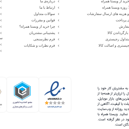
رید از ویستا همراه
درباره‌ی ما
ارتباط با ما
 هزینه های ارسال سفارشات
سوالات متداول
 پرداخت
قوانین و مقررات
سفارش
چرا خرید از ویستا همراه؟
بازگرداندن کالا
پشتیبانی مشتریان
سا
تداول رجیستری
فرم نظرسنجی
یستری و اصالت کالا
فرم نظرات و شکایات
ه مشتریان کار خود را
 ارزان‌تر از همه‌جا از
رین‌های بازار موبایل،
لت با کیفیت، آگاهی از
دید روزانه از وب‌سایت
مائید. ویستا همراه با
 در نظر گرفته است.
دگان است.