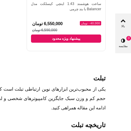
ساعت هوشمند ناتینگ مدل Nothing CMF
ساعت هوشمند 1.43 اینچی کیسلکت مدل
ساعت هوشمند تی سی اچ 
یسه
اضافه به مقایسه
ا
Balancer با بند چرمی
10,5 تومان
6,550,000 تومان
40,000 - تومان
1,310,000 - تومان
بالا
10,800,0 تومان
6,590,000 تومان
0
دود
پیشنهاد ویژه محدود
پیشنه
مقایسه
تبلت
یکی از محبوب‌ترین ابزارهای نوین ارتباطی تبلت است ک
حجم کم و وزن سبک جایگزین کامپیوترهای شخصی و لپ تاپ‌ه
ادامه این مقاله همراهی کنید.
تاریخچه تبلت