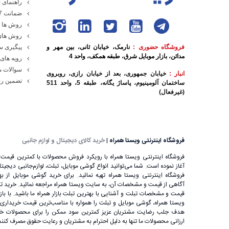
راهنمای خ
ضمانت 7 روزه ویستا همراه
روش ها و
روش های
فروشگاه حضوری :
نارمک، خیابان ثانی، بین مهر و
پیگیری 
مدائن، بازار موبایل شرق، طبقه همکف، واحد 4
رویه های 
سوالات م
انبار :
خیابان جمهوری، بعد از خیابان رازی، روبروی
تضمین رج
ساختمان آلومینیوم، پاساژ یگانه، طبقه 5، واحد 511
(غیرفعال)
فروشگاه اینترنتی ویستا همراه
|
خرید کالای دیجیتال و لوازم جانبی
فروشگاه اینترنتی ویستا همراه با رویکرد فروش محصولات با کمترین قیمت ب
آغاز نموده است. شما می‌توانید انواع گوشی موبایل، تبلت، لوازم‌جانبی دیجیتال را
فروشگاه اینترنتی ویستا همراه تهیه نمائید. برای خرید گوشی موبایل از بهت
آگاهی از قیمت و مشخصات آن، به ‌سایت ویستا همراه مراجعه نمائید. خرید تب
قیمت و مشخصات تبلت و آشنایی با بهترین تبلت بازار همراه ما باشید. با باز
ویستا همراه، گوشی موبایل و تبلت را همواره با مناسب‌ترین قیمت خریداری ن
بهترین و معتبرترین برندهای تبلت
هدف جلب رضایت مشتریان عزیز کمترین سود ممکن را برای محصولات خود
ارزانی محصولات ما تنها به دلیل احترام به مشتریان و رعایت حقوق مصرف کنن