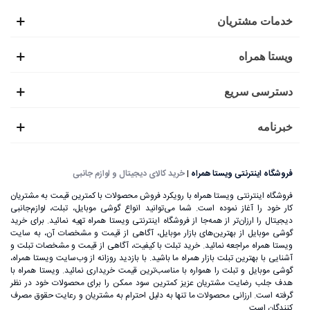
خدمات مشتریان
ویستا همراه
بهترین و معتبرترین برندهای تبلت
دسترسی سریع
اگر قصد خرید تبلت برای اولین بار را دارید یا می‌خواهید مدل
خبرنامه
قدیمی خود را بروز کنید، باید بدانید که برندهای بسیار زیادی در
بازار وجود دارند که گاهی انتخاب را برای شما سخت می‌کنند. از
فروشگاه اینترنتی ویستا همراه
|
خرید کالای دیجیتال و لوازم جانبی
جمله بهترین برندهای تبلت‌ بالا رده و تبلت‌ میان رده می‌توان به
فروشگاه اینترنتی ویستا همراه با رویکرد فروش محصولات با کمترین قیمت به مشتریان
موارد زیر اشاره کرد:
کار خود را آغاز نموده است. شما می‌توانید انواع گوشی موبایل، تبلت، لوازم‌جانبی
دیجیتال را ارزان‌تر از همه‌جا از فروشگاه اینترنتی ویستا همراه تهیه نمائید. برای خرید
•
سامسونگ (Samsung) :
برند سامسونگ به عنوان یکی از
گوشی موبایل از بهترین‌های بازار موبایل، آگاهی از قیمت و مشخصات آن، به ‌سایت
ویستا همراه مراجعه نمائید. خرید تبلت با کیفیت، آگاهی از قیمت و مشخصات تبلت و
بهترین برندهای مطرح در زمینه تولید گوشی و تلویزیون‌های
آشنایی با بهترین تبلت بازار همراه ما باشید. با بازدید روزانه از وب‌سایت ویستا همراه،
گوشی موبایل و تبلت را همواره با مناسب‌ترین قیمت خریداری نمائید. ویستا همراه با
هوشمند به شمار می‌آید. یکی از پرطرفدارترین تولیدات
هدف جلب رضایت مشتریان عزیز کمترین سود ممکن را برای محصولات خود در نظر
گرفته است. ارزانی محصولات ما تنها به دلیل احترام به مشتریان و رعایت حقوق مصرف
سامسونگ، تبلت‌های آن است که به دلیل کیفیت بسیار بالا، در
کنندگان است.