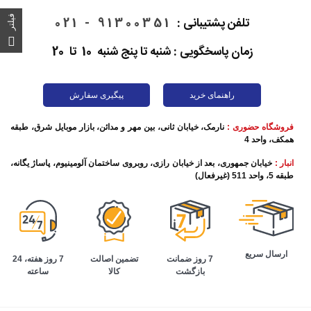
فیلتر
تلفن پشتیبانی :
91300351 - 021
زمان پاسخگویی : شنبه تا پنج شنبه 10 تا 20
راهنمای خرید
پیگیری سفارش
فروشگاه حضوری :
نارمک، خیابان ثانی، بین مهر و مدائن، بازار موبایل شرق، طبقه
همکف، واحد 4
انبار :
خیابان جمهوری، بعد از خیابان رازی، روبروی ساختمان آلومینیوم، پاساژ یگانه،
طبقه 5، واحد 511 (غیرفعال)
ارسال سریع
تضمین اصالت
7 روز هفته، 24
7 روز ضمانت
کالا
ساعته
بازگشت