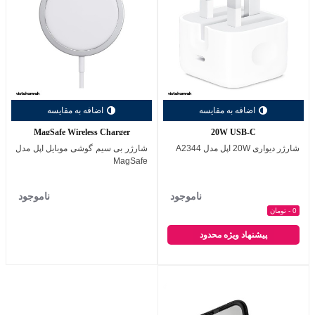
اضافه به مقایسه
اضافه به مقایسه
MagSafe Wireless Charger
20W USB-C
شارژر دیواری 20W اپل مدل A2344
شارژر بی سیم گوشی موبایل اپل مدل
MagSafe
ناموجود
ناموجود
0 - تومان
پیشنهاد ویژه محدود