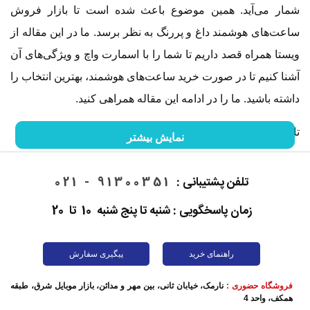
شمار می‌آید. همین موضوع باعث شده است تا بازار فروش
ساعت‌های هوشمند داغ و پررنگ به نظر برسد. ما در این مقاله از
ویستا همراه قصد داریم تا شما را با اسمارت واچ و ویژگی‌های آن
آشنا کنیم تا در صورت خرید ساعت‌های هوشمند، بهترین انتخاب را
داشته باشید. ما را در ادامه این مقاله همراهی کنید.
تاریخچه ساعت هوشمند
نمایش بیشتر
اولین اسمارت واچ در سال 1972 توسط کمپانی همیلتون با امکان
تلفن پشتیبانی :
91300351 - 021
ذخیره‌سازی اطلاعات وارد بازار شد. بعدها با پیشرفت کامپیوترها،
زمان پاسخگویی : شنبه تا پنج شنبه 10 تا 20
ساعت‌های هوشمند نیز توسعه پیدا کردند. از آن زمان تا به امروز،
این گجت‌های پوشیدنی روز به روز پیشرفت بیشتری داشتند؛ به
طوری که امروزه شاهد تولید ساعت‌های هوشمندی هستیم که
راهنمای خرید
پیگیری سفارش
علاوه بر نمایش ساعت، قابلیت‌های زیادی از جمله نصب برنامه،
فروشگاه حضوری :
نارمک، خیابان ثانی، بین مهر و مدائن، بازار موبایل شرق، طبقه
امکان برقراری تماس و... را دارند.
همکف، واحد 4