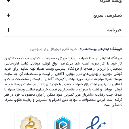
ویستا همراه
ساعت‌های هوشمند دارای سیستم عامل هستند؛ هرکدام از این
دسترسی سریع
سیستم‌عامل‌ها می‌توانند بر روی نحوه عملکرد ساعت تاثیرگذار
باشند. در حال حاضر بازار خرید و فروش ساعت‌های ‌هوشمند در
خبرنامه
دست دو سیستم‌عامل پرطرفدار اپل و اندروید قرار دارد. با این
حال ساعت‌های هوشمند از سیستم‌عامل‌های دیگری نظیر Wear
فروشگاه اینترنتی ویستا همراه
|
خرید کالای دیجیتال و لوازم جانبی
OS گوگل، تایزن سامسونگ، فیت بیت، گارمین، لایت هواوی و
فروشگاه اینترنتی ویستا همراه با رویکرد فروش محصولات با کمترین قیمت به مشتریان
کار خود را آغاز نموده است. شما می‌توانید انواع گوشی موبایل، تبلت، لوازم‌جانبی
آمازفیت استفاده می‌کنند.
دیجیتال را ارزان‌تر از همه‌جا از فروشگاه اینترنتی ویستا همراه تهیه نمائید. برای خرید
گوشی موبایل از بهترین‌های بازار موبایل، آگاهی از قیمت و مشخصات آن، به ‌سایت
بهترین برندهای تولید کننده انواع ساعت هوشمند و مچ بند
ویستا همراه مراجعه نمائید. خرید تبلت با کیفیت، آگاهی از قیمت و مشخصات تبلت و
آشنایی با بهترین تبلت بازار همراه ما باشید. با بازدید روزانه از وب‌سایت ویستا همراه،
گوشی موبایل و تبلت را همواره با مناسب‌ترین قیمت خریداری نمائید. ویستا همراه با
اگر قصد خرید آنلاین انواع ساعت هوشمند را دارید، توجه به برند
هدف جلب رضایت مشتریان عزیز کمترین سود ممکن را برای محصولات خود در نظر
گرفته است. ارزانی محصولات ما تنها به دلیل احترام به مشتریان و رعایت حقوق مصرف
آن جزو اولین مواردی است که باید در نظر بگیرید. به این دلیل که
کنندگان است.
برندهای شناخته شده توانسته‌اند با ارائه بالاترین سطح از کیفیت
اعتماد مشتریان بیشتری را جلب کنند.