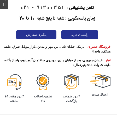
تلفن پشتیبانی :
91300351 - 021
زمان پاسخگویی : شنبه تا پنج شنبه 10 تا 20
راهنمای خرید
پیگیری سفارش
فروشگاه حضوری :
نارمک، خیابان ثانی، بین مهر و مدائن، بازار موبایل شرق، طبقه
همکف، واحد 4
انبار :
خیابان جمهوری، بعد از خیابان رازی، روبروی ساختمان آلومینیوم، پاساژ یگانه،
طبقه 5، واحد 511 (غیرفعال)
ارسال سریع
تضمین اصالت
7 روز هفته، 24
7 روز ضمانت
کالا
ساعته
بازگشت