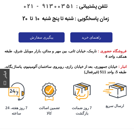
تلفن پشتیبانی :
91300351 - 021
زمان پاسخگویی : شنبه تا پنج شنبه 10 تا 20
راهنمای خرید
پیگیری سفارش
فروشگاه حضوری :
نارمک، خیابان ثانی، بین مهر و مدائن، بازار موبایل شرق، طبقه
همکف، واحد 4
انبار :
خیابان جمهوری، بعد از خیابان رازی، روبروی ساختمان آلومینیوم، پاساژ یگانه،
طبقه 5، واحد 511 (غیرفعال)
فیلتر
ارسال سریع
تضمین اصالت
7 روز هفته، 24
7 روز ضمانت
کالا
ساعته
بازگشت