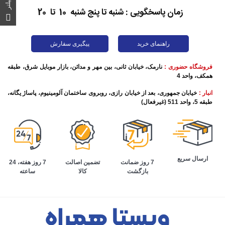
فیلتر
زمان پاسخگویی : شنبه تا پنج شنبه 10 تا 20
راهنمای خرید
پیگیری سفارش
فروشگاه حضوری :
نارمک، خیابان ثانی، بین مهر و مدائن، بازار موبایل شرق، طبقه
همکف، واحد 4
انبار :
خیابان جمهوری، بعد از خیابان رازی، روبروی ساختمان آلومینیوم، پاساژ یگانه،
طبقه 5، واحد 511 (غیرفعال)
ارسال سریع
تضمین اصالت
7 روز هفته، 24
7 روز ضمانت
کالا
ساعته
بازگشت