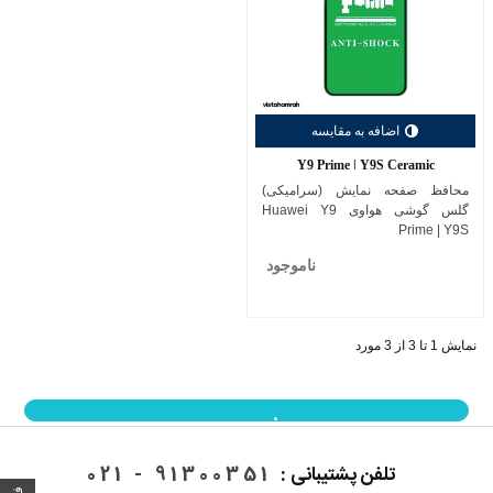
اضافه به مقایسه
Y9 Prime | Y9S Ceramic
محافظ صفحه نمایش (سرامیکی)
گلس گوشی هواوی Huawei Y9
Prime | Y9S
ناموجود
نمایش 1 تا 3 از 3 مورد
نمایش بیشتر
تلفن پشتیبانی :
91300351 - 021