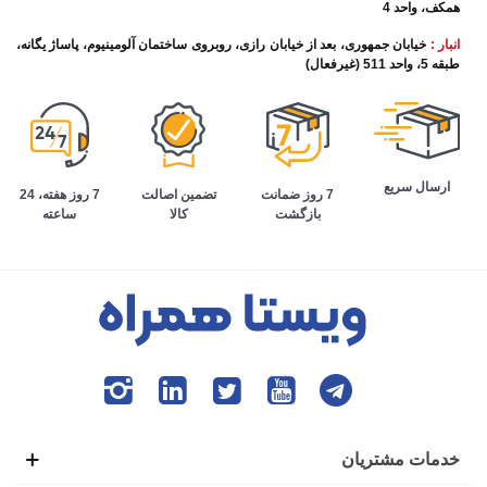
همکف، واحد 4
انبار :
خیابان جمهوری، بعد از خیابان رازی، روبروی ساختمان آلومینیوم، پاساژ یگانه،
طبقه 5، واحد 511 (غیرفعال)
ارسال سریع
تضمین اصالت
7 روز هفته، 24
7 روز ضمانت
کالا
ساعته
بازگشت
خدمات مشتریان