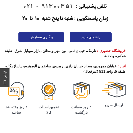
تلفن پشتیبانی :
91300351 - 021
زمان پاسخگویی : شنبه تا پنج شنبه 10 تا 20
راهنمای خرید
پیگیری سفارش
فروشگاه حضوری :
نارمک، خیابان ثانی، بین مهر و مدائن، بازار موبایل شرق، طبقه
همکف، واحد 4
انبار :
خیابان جمهوری، بعد از خیابان رازی، روبروی ساختمان آلومینیوم، پاساژ یگانه،
طبقه 5، واحد 511 (غیرفعال)
فیلتر
ارسال سریع
تضمین اصالت
7 روز هفته، 24
7 روز ضمانت
کالا
ساعته
بازگشت