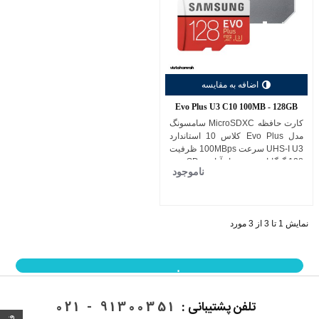
اضافه به مقایسه
Evo Plus U3 C10 100MB - 128GB
کارت حافظه MicroSDXC سامسونگ
مدل Evo Plus کلاس 10 استاندارد
UHS-I U3 سرعت 100MBps ظرفیت
128 گیگابایت به همراه آداپتور SD
ناموجود
نمایش 1 تا 3 از 3 مورد
نمایش بیشتر
تلفن پشتیبانی :
91300351 - 021