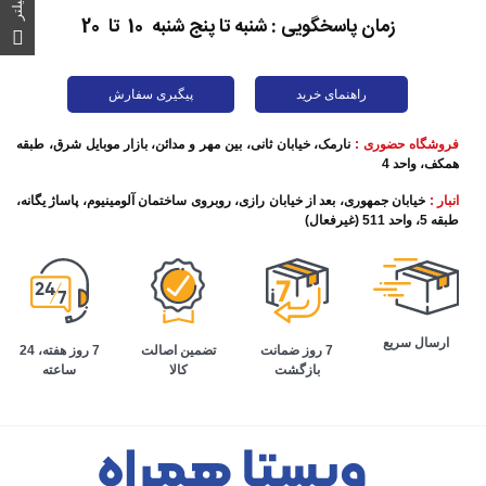
فیلتر
زمان پاسخگویی : شنبه تا پنج شنبه 10 تا 20
راهنمای خرید
پیگیری سفارش
فروشگاه حضوری :
نارمک، خیابان ثانی، بین مهر و مدائن، بازار موبایل شرق، طبقه
همکف، واحد 4
انبار :
خیابان جمهوری، بعد از خیابان رازی، روبروی ساختمان آلومینیوم، پاساژ یگانه،
طبقه 5، واحد 511 (غیرفعال)
ارسال سریع
تضمین اصالت
7 روز هفته، 24
7 روز ضمانت
کالا
ساعته
بازگشت