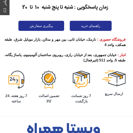
فیلتر
زمان پاسخگویی : شنبه تا پنج شنبه 10 تا 20
راهنمای خرید
پیگیری سفارش
فروشگاه حضوری :
نارمک، خیابان ثانی، بین مهر و مدائن، بازار موبایل شرق، طبقه
همکف، واحد 4
انبار :
خیابان جمهوری، بعد از خیابان رازی، روبروی ساختمان آلومینیوم، پاساژ یگانه،
طبقه 5، واحد 511 (غیرفعال)
ارسال سریع
تضمین اصالت
7 روز هفته، 24
7 روز ضمانت
کالا
ساعته
بازگشت