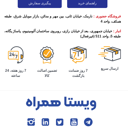
راهنمای خرید
پیگیری سفارش
فروشگاه حضوری :
نارمک، خیابان ثانی، بین مهر و مدائن، بازار موبایل شرق، طبقه
همکف، واحد 4
انبار :
خیابان جمهوری، بعد از خیابان رازی، روبروی ساختمان آلومینیوم، پاساژ یگانه،
طبقه 5، واحد 511 (غیرفعال)
ارسال سریع
تضمین اصالت
7 روز هفته، 24
7 روز ضمانت
کالا
ساعته
بازگشت