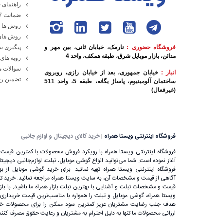
راهنمای خ
ضمانت 7 روزه ویستا همراه
روش ها و
روش های
فروشگاه حضوری :
نارمک، خیابان ثانی، بین مهر و
پیگیری 
مدائن، بازار موبایل شرق، طبقه همکف، واحد 4
رویه های 
سوالات م
انبار :
خیابان جمهوری، بعد از خیابان رازی، روبروی
تضمین رج
ساختمان آلومینیوم، پاساژ یگانه، طبقه 5، واحد 511
(غیرفعال)
فروشگاه اینترنتی ویستا همراه
|
خرید کالای دیجیتال و لوازم جانبی
فروشگاه اینترنتی ویستا همراه با رویکرد فروش محصولات با کمترین قیمت ب
آغاز نموده است. شما می‌توانید انواع گوشی موبایل، تبلت، لوازم‌جانبی دیجیتال را
فروشگاه اینترنتی ویستا همراه تهیه نمائید. برای خرید گوشی موبایل از بهت
آگاهی از قیمت و مشخصات آن، به ‌سایت ویستا همراه مراجعه نمائید. خرید تب
قیمت و مشخصات تبلت و آشنایی با بهترین تبلت بازار همراه ما باشید. با باز
ویستا همراه، گوشی موبایل و تبلت را همواره با مناسب‌ترین قیمت خریداری ن
هدف جلب رضایت مشتریان عزیز کمترین سود ممکن را برای محصولات خود
ارزانی محصولات ما تنها به دلیل احترام به مشتریان و رعایت حقوق مصرف کنن