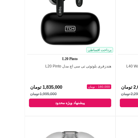
پرداخت اقساطی
L20 Pinto
هندزفری بلوتوثی تی سی اچ مدل L20 Pinto
اضافه به مقایسه
مان
1,835,000 تومان
160,000 - تومان
 تومان
1,995,000 تومان
پیشنهاد ویژه محدود