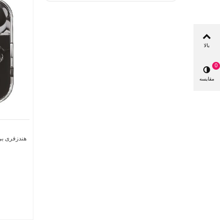
بالا
0
مقایسه
هندزفری بی 