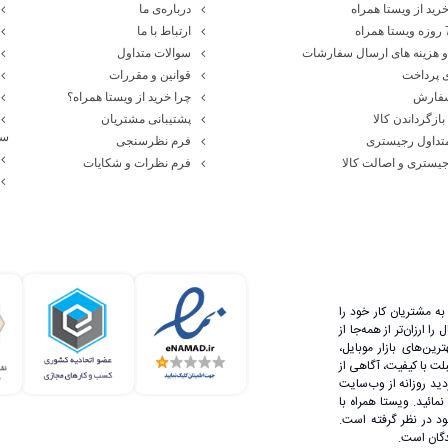
رید از ویستا همراه
درباره‌ی ما
ارتباط با ما
 هزینه های ارسال سفارشات
سوالات متداول
 پرداخت
قوانین و مقررات
سفارش
چرا خرید از ویستا همراه؟
بازگرداندن کالا
پشتیبانی مشتریان
سا
تداول رجیستری
فرم نظرسنجی
یستری و اصالت کالا
فرم نظرات و شکایات
ه مشتریان کار خود را
 ارزان‌تر از همه‌جا از
رین‌های بازار موبایل،
لت با کیفیت، آگاهی از
دید روزانه از وب‌سایت
مائید. ویستا همراه با
 در نظر گرفته است.
دگان است.