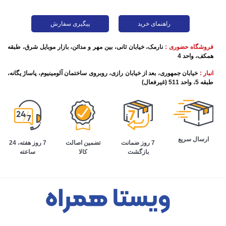
راهنمای خرید
پیگیری سفارش
فروشگاه حضوری :
نارمک، خیابان ثانی، بین مهر و مدائن، بازار موبایل شرق، طبقه
همکف، واحد 4
انبار :
خیابان جمهوری، بعد از خیابان رازی، روبروی ساختمان آلومینیوم، پاساژ یگانه،
طبقه 5، واحد 511 (غیرفعال)
ارسال سریع
تضمین اصالت
7 روز هفته، 24
7 روز ضمانت
کالا
ساعته
بازگشت