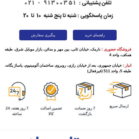
همراه شما را با گوشی‌های این برند چینی آشنا کنیم. ما را در ادامه
تلفن پشتیبانی :
91300351 - 021
این مطلب همراهی کنید.
زمان پاسخگویی : شنبه تا پنج شنبه 10 تا 20
راهنمای خرید
پیگیری سفارش
فروشگاه حضوری :
نارمک، خیابان ثانی، بین مهر و مدائن، بازار موبایل شرق، طبقه
همکف، واحد 4
انبار :
خیابان جمهوری، بعد از خیابان رازی، روبروی ساختمان آلومینیوم، پاساژ یگانه،
طبقه 5، واحد 511 (غیرفعال)
تاریخچه گوشی موبایل شیائومی
ارسال سریع
تضمین اصالت
7 روز هفته، 24
7 روز ضمانت
کالا
ساعته
بازگشت
قدمت گوشی‌های شیائومی به 11 سال قبل برمی‌گردد. اولین
گوشی همراه شیائومی با نام Xiaomi Mi 1 در آگوست سال 2011
وارد بازار رقابتی گوشی‌های همراه شد. این گوشی همراه در چین،