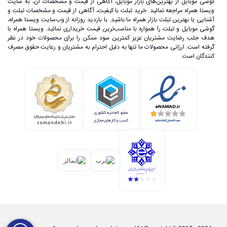
گوشی موبایل از بهترین‌های بازار موبایل، آگاهی از قیمت و مشخصات آن، به ‌سایت
ویستا همراه مراجعه نمائید. خرید تبلت با کیفیت، آگاهی از قیمت و مشخصات تبلت و
آشنایی با بهترین تبلت بازار همراه ما باشید. با بازدید روزانه از وب‌سایت ویستا همراه،
گوشی موبایل و تبلت را همواره با مناسب‌ترین قیمت خریداری نمائید. ویستا همراه با
هدف جلب رضایت مشتریان عزیز کمترین سود ممکن را برای محصولات خود در نظر
گرفته است. ارزانی محصولات ما تنها به دلیل احترام به مشتریان و رعایت حقوق مصرف
گوشی شیائومی در ایران
کنندگان است.
شرکت شیائومی با تولید گوشی‌های اقتصادی و باکیفیت توانسته
است به یکی از پرفروش‌ترین برندهای گوشی هوشمند در بازار
جهانی تبدیل شود؛ به طوری که امروزه برخی آن را اپل شرق
می‌نامند. دلیل این موضوع می‌تواند طراحی فوق‌العاده محصولات
این برند باشد. همچنین رابط کاربری MIUI در این گوشی‌ها،
تداعی‌کننده رابط کاربری iOS است.
همکاری این برند موفق چینی با ایران از سال 2015 اتفاق افتاده
است. گوشی‌های موبایل این کمپانی معروف و جهانی، در ایران
نیز توانسته‌اند از فروش بسیار بالایی برخوردار باشند.