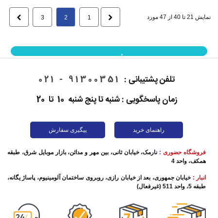
نمایش 21 تا 40 از 47 مورد
قبلی
بعدی
3
2
1
نمایش بیشتر
تلفن پشتیبانی :
91300351 - 021
زمان پاسخگویی : شنبه تا پنج شنبه 10 تا 20
راهنمای خرید
پیگیری سفارش
فروشگاه حضوری :
نارمک، خیابان ثانی، بین مهر و مدائن، بازار موبایل شرق، طبقه
همکف، واحد 4
انبار :
خیابان جمهوری، بعد از خیابان رازی، روبروی ساختمان آلومینیوم، پاساژ یگانه،
طبقه 5، واحد 511 (غیرفعال)