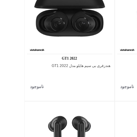
GT1 2022
هندزفری بی سیم هایلو مدل GT1 2022
اضافه به مقایسه
سفید
ناموجود
ناموجود
اقساطی
پرداخت اقساطی