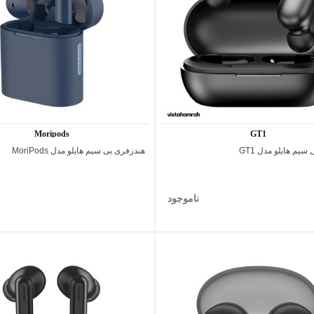
Moripods
GT1
سیم هایلو مدل GT1
هندزفری بی ‌سیم هایلو مدل MoriPods
اضافه به مقایسه
اضافه به مقایسه
مشکی
نقره
ای
ناموجود
پرداخت اقساطی
پرداخت 