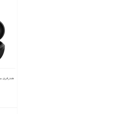
هندزفری بی‌ س