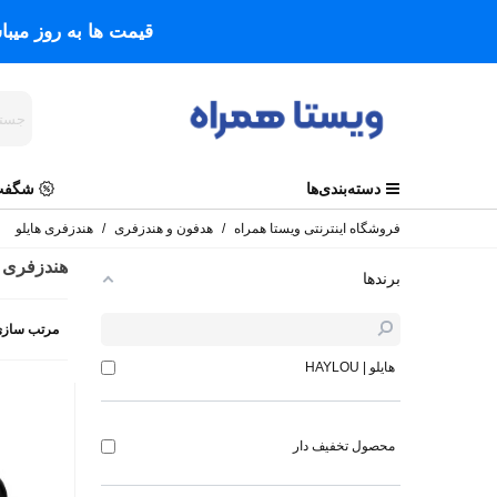
قیمت ها به روز میب
دسته‌بندی‌ها
شگفت 
فروشگاه اینترنتی ویستا همراه
/
هدفون و هندزفری
/
هندزفری هایلو
هندزفری ه
برندها
مرتب سازی
هایلو | HAYLOU
محصول تخفیف دار