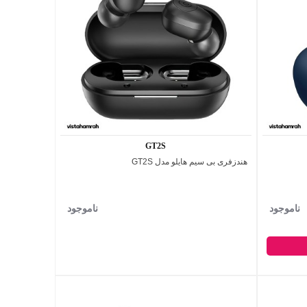
GT2S
هندزفری بی‌ سیم هایلو مدل GT2S
اضافه به مقایسه
ناموجود
ناموجود