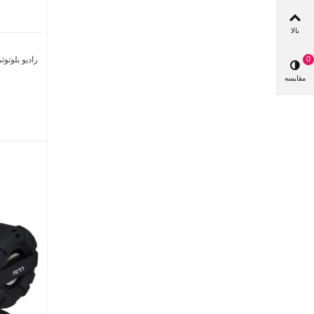
بالا
رادیو بلوتوثی NNS مدل 188BT
0
مقایسه