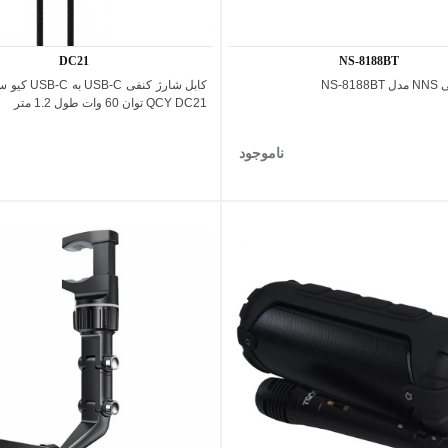
DC21
NS-8188BT
NS-8
کابل شارژ کنفی 
اضافه به مقایسه
اضافه به مقایسه
QCY DC21 توان 60 وات طول 1.2 متر
ناموجود