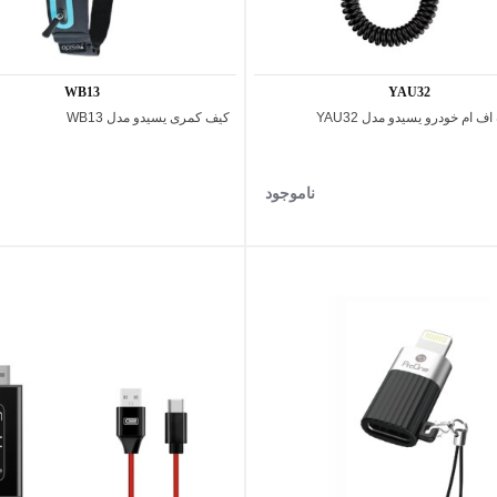
WB13
YAU32
 ام خودرو یسیدو مدل YAU32
کیف کمری یسیدو مدل WB13
اضافه به مقایسه
اضافه به مقایسه
ناموجود