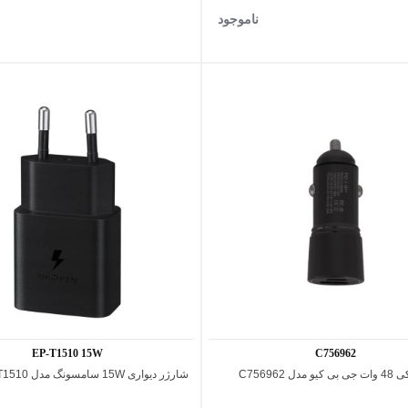
ناموجود
سفید
مشکی
EP-T1510 15W
C756962
ل C756962
شارژر دیواری 15W سامسونگ مدل EP-T1510
اضافه به مقایسه
اضافه به مقایسه
پرداخت اقساطی
پرداخت 