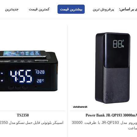
 بر اساس:
پرفروش ترین
بیشترین قیمت
کمترین قیمت
جدیدترین
TS2350
Power Bank JR-QP193 30000m
پاوربانک جویروم مدل JR-QP193 با ظرفيت 30000
اسپیکر بلوتوثی قابل حمل تسکو مدل TS2350
اضافه به مقایسه
اضافه به مقایسه
ساعت