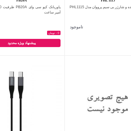
PB20A
PHL 1115
ه و شارژر بی سیم پرووان مدل PHL1115
اضافه به مقایسه
اضافه به مقایسه
آمپر ساعت
ناموجود
0 - تومان
پیشنهاد ویژه محدود