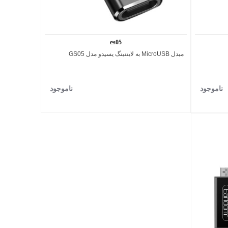
gs05
مبدل MicroUSB به لایتنینگ یسیدو مدل GS05
اضافه به مقایسه
ناموجود
ناموجود