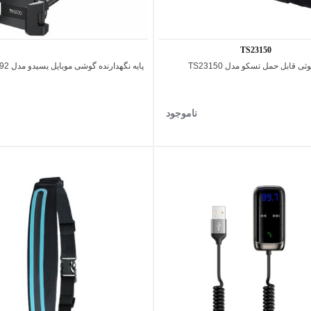
TS23150
ثی قابل حمل تسکو مدل TS23150
پایه نگهدارنده گوشی موبایل یسیدو مدل C192
اضافه به مقایسه
اضافه به مقایسه
ناموجود