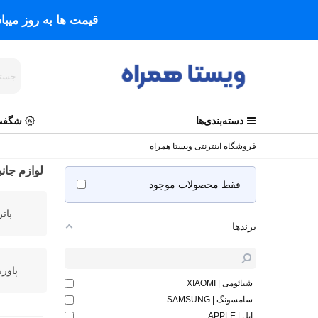
قیمت ها به روز میب
دسته‌بندی‌ها
شگفت 
فروشگاه اینترنتی ویستا همراه
لوازم جان
فقط محصولات موجود
بات
برندها
پاورب
شیائومی | XIAOMI
سامسونگ | SAMSUNG
اپل | APPLE