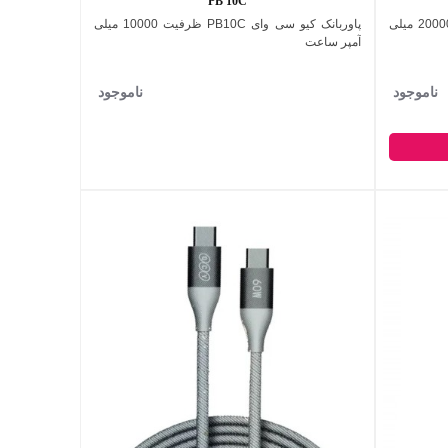
PB 10C
پاوربانک کیو سی وای PB20A ظرفیت 20000 میلی
پاوربانک کیو سی وای PB10C ظرفیت 10000 میلی
اضافه به مقایسه
آمپر ساعت
ناموجود
ناموجود