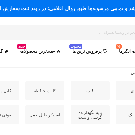
اشد و تمامی مرسوله‌ها طبق روال اعلامی؛ در روند ثبت سفارش ا
%
محبوب
جدید
انگیزها
پرفروش ترین ها
جدیدترین محصولات
گو
بی
ری
قاب
کارت حافظه
کابل و
پایه نگهدارنده
انک
اسپیکر قابل حمل
صوتی ت
گوشی و تبلت