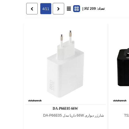
تعداد: 209 کالا |
قبلی
بعدی
4/11
DA-P66E05 66W
شارژر دیواری 66W داریا مدل DA-P66E05
اضافه به مقایسه