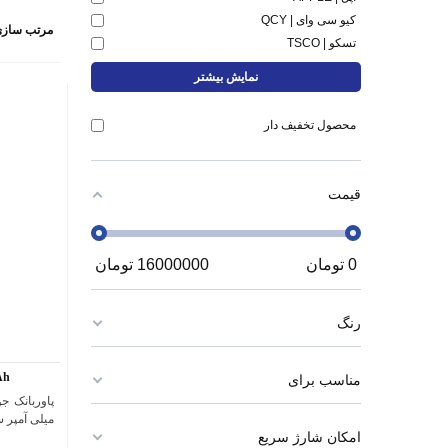
کیو سی وای | QCY
مرتب سازی
تسکو | TSCO
نمایش بیشتر
محصول تخفیف دار
قیمت
0
تومان
16000000
تومان
رنگ
Ah
مناسب برای
ميلی آمپر 
امکان شارژ سریع