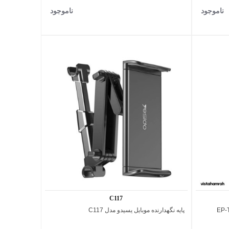
ناموجود
ناموجود
قرمز
C117
پایه نگهدارنده موبایل یسیدو مدل C117
اضافه به مقایسه
اقساطی
پرداخت اقساطی