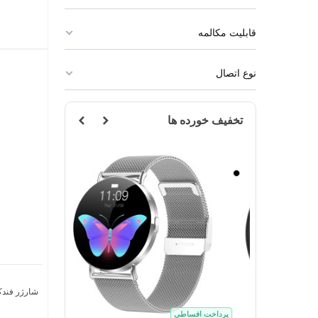
قابلیت مکالمه
نوع اتصال
تخفیف خورده ها
مشکی
نقره
ای
شارژر فندکی 48 وات جی بی کیو مد
پرداخت اقساطی
پرداخت اقساطی