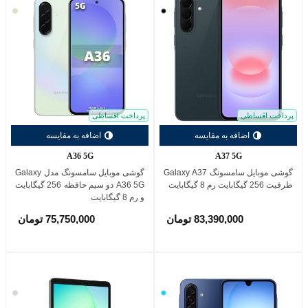
مشکی
لیموی
پرداخت اقساطی
پرداخت اقساطی
اضافه به مقایسه
اضافه به مقایسه
A36 5G
A37 5G
گوشی موبایل سامسونگ Galaxy A37
گوشی موبایل سامسونگ مدل Galaxy
ظرفیت 256 گیگابایت رم 8 گیگابایت
A36 5G دو سیم حافظه 256 گیگابایت
و رم 8 گیگابایت
83,390,000 تومان
75,750,000 تومان
آبی
نقره
روشن
ای