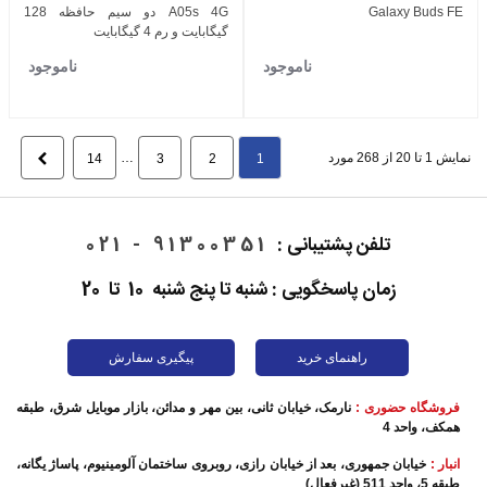
Galaxy Buds FE
A05s 4G دو سیم حافظه 128
گیگابایت و رم 4 گیگابایت
ناموجود
ناموجود
نمایش 1 تا 20 از 268 مورد
…
بعدی
14
3
2
1
تلفن پشتیبانی :
91300351 - 021
زمان پاسخگویی : شنبه تا پنج شنبه 10 تا 20
راهنمای خرید
پیگیری سفارش
فروشگاه حضوری :
نارمک، خیابان ثانی، بین مهر و مدائن، بازار موبایل شرق، طبقه
همکف، واحد 4
انبار :
خیابان جمهوری، بعد از خیابان رازی، روبروی ساختمان آلومینیوم، پاساژ یگانه،
طبقه 5، واحد 511 (غیرفعال)