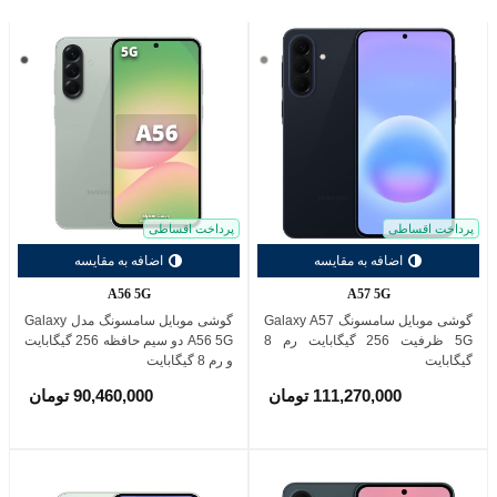
خاکستری
خاکس
(گری)
تیره
(Graphite)
پرداخت اقساطی
پرداخت اقساطی
اضافه به مقایسه
اضافه به مقایسه
A56 5G
A57 5G
گوشی موبايل سامسونگ Galaxy A57
گوشی موبایل سامسونگ مدل Galaxy
5G ظرفیت 256 گیگابایت رم 8
A56 5G دو سیم حافظه 256 گیگابایت
گیگابایت
و رم 8 گیگابایت
111,270,000 تومان
90,460,000 تومان