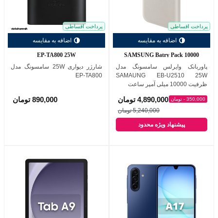
پرداخت اقساطی
پرداخت اقساطی
اضافه به مقایسه
اضافه به مقایسه
EP-TA800 25W
SAMSUNG Batry Pack 10000
پاوربانک وایرلس سامسونگ مدل
شارژر دیواری 25W سامسونگ مدل
EP-TA800
SAMAUNG EB-U2510 25W
ظرفیت 10000 میلی آمپر ساعت
4,890,000 تومان
890,000 تومان
350,000 - تومان
5,240,000 تومان
پیشنهاد ویژه محدود