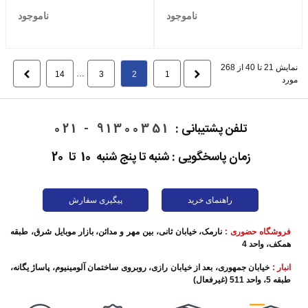
ناموجود
ناموجود
نمایش 21 تا 40 از 268
قبلی
…
بعدی
14
3
2
1
مورد
تلفن پشتیبانی :
91300351 - 021
زمان پاسخگویی : شنبه تا پنج شنبه 10 تا 20
راهنمای خرید
پیگیری سفارش
فروشگاه حضوری :
نارمک، خیابان ثانی، بین مهر و مدائن، بازار موبایل شرق، طبقه
همکف، واحد 4
انبار :
خیابان جمهوری، بعد از خیابان رازی، روبروی ساختمان آلومینیوم، پاساژ یگانه،
طبقه 5، واحد 511 (غیرفعال)