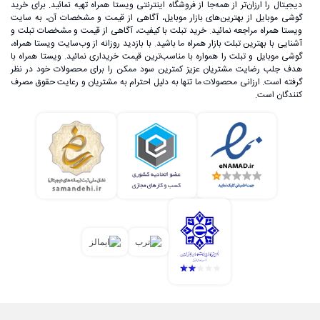
دیجیتال را ارزان‌تر از همه‌جا از فروشگاه اینترنتی ویستا همراه تهیه نمائید. برای خرید
گوشی موبایل از بهترین‌های بازار موبایل، آگاهی از قیمت و مشخصات آن، به ‌سایت
ویستا همراه مراجعه نمائید. خرید تبلت با کیفیت، آگاهی از قیمت و مشخصات تبلت و
آشنایی با بهترین تبلت بازار همراه ما باشید. با بازدید روزانه از وب‌سایت ویستا همراه،
گوشی موبایل و تبلت را همواره با مناسب‌ترین قیمت خریداری نمائید. ویستا همراه با
هدف جلب رضایت مشتریان عزیز کمترین سود ممکن را برای محصولات خود در نظر
گرفته است. ارزانی محصولات ما تنها به دلیل احترام به مشتریان و رعایت حقوق مصرف
گوشی شیائومی در ایران
کنندگان است.
شرکت شیائومی با تولید گوشی‌های اقتصادی و باکیفیت توانسته
است به یکی از پرفروش‌ترین برندهای گوشی هوشمند در بازار
جهانی تبدیل شود؛ به طوری که امروزه برخی آن را اپل شرق
می‌نامند. دلیل این موضوع می‌تواند طراحی فوق‌العاده محصولات
این برند باشد. همچنین رابط کاربری MIUI در این گوشی‌ها،
تداعی‌کننده رابط کاربری iOS است.
همکاری این برند موفق چینی با ایران از سال 2015 اتفاق افتاده
است. گوشی‌های موبایل این کمپانی معروف و جهانی، در ایران
نیز توانسته‌اند از فروش بسیار بالایی برخوردار باشند.