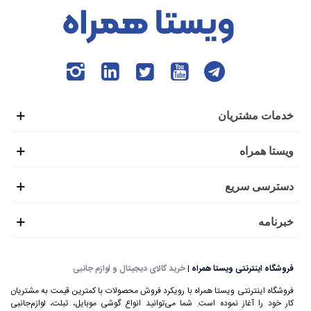
وارد بازار رقابتی گوشی‌های همراه شد. این گوشی همراه در چین،
از فروش بسیار بالایی برخوردار بود. اما سایر کشورهای غربی به
آن دسترسی نداشتند. این برند چینی با عرضه موفقیت‌آمیز چندین
گوشی موبایل توانست، محصولات خود را در سایر کشورهای دنیا
از جمله هند، اروپا و... به فروش برساند.
خدمات مشتریان
موفقیت شیائومی در فروش گوشی‌های هوشمند به اندازه‌ای بود
ویستا همراه
که بعدها تصمیم گرفت تا به تولید سایر وسایل الکترونیکی مانند
لپ تاپ، تبلت، ساعت هوشمند، لوازم جانبی و... بپردازد.
دسترسی سریع
خبرنامه
فروشگاه اینترنتی ویستا همراه
|
خرید کالای دیجیتال و لوازم جانبی
فروشگاه اینترنتی ویستا همراه با رویکرد فروش محصولات با کمترین قیمت به مشتریان
کار خود را آغاز نموده است. شما می‌توانید انواع گوشی موبایل، تبلت، لوازم‌جانبی