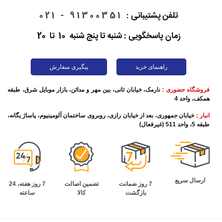
همراه شما را با گوشی‌های این برند چینی آشنا کنیم. ما را در ادامه
تلفن پشتیبانی :
91300351 - 021
این مطلب همراهی کنید.
زمان پاسخگویی : شنبه تا پنج شنبه 10 تا 20
راهنمای خرید
پیگیری سفارش
فروشگاه حضوری :
نارمک، خیابان ثانی، بین مهر و مدائن، بازار موبایل شرق، طبقه
همکف، واحد 4
انبار :
خیابان جمهوری، بعد از خیابان رازی، روبروی ساختمان آلومینیوم، پاساژ یگانه،
طبقه 5، واحد 511 (غیرفعال)
تاریخچه گوشی موبایل شیائومی
ارسال سریع
تضمین اصالت
7 روز هفته، 24
7 روز ضمانت
کالا
ساعته
بازگشت
قدمت گوشی‌های شیائومی به 11 سال قبل برمی‌گردد. اولین
گوشی همراه شیائومی با نام Xiaomi Mi 1 در آگوست سال 2011